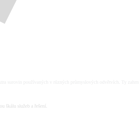
ktra surovin používaných v různých průmyslových odvětvích. Ty zahrnu
u škálu služeb a řešení.