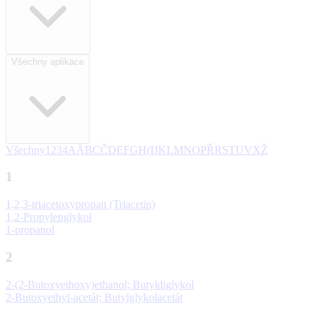
Všechny aplikace
Všechny
1
2
3
4
A
Ä
B
C
Č
D
E
F
G
H
(
I
J
K
L
M
N
O
P
Ř
R
S
T
U
V
X
Ž
1
1,2,3-triacetoxypropan (Triacetin)
1,2-Propylenglykol
1-propanol
2
2-(2-Butoxyethoxy)ethanol; Butyldiglykol
2-Butoxyethyl-acetát; Butylglykolacetát