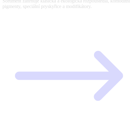
Sortiment zahrnuje klasická a ekologická rozpouštědla, komoditní
pigmenty, speciální pryskyřice a modifikátory.