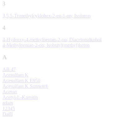
3
3,5,5-Trimethylcyklohex-2-en-1-on; Isoforon
4
4-Hydroxy-4-methylpentan-2-on; Diacetonalkohol
4-Methylpentan-2-on; Isobutyl(methyl)keton
A
AB 47
Acesulfam K
Acesulfam K E950
Acesulfam K Sunnett®
Aceton
Acetyl-L-Karnitin
adam
1
2
3
4
5
Další