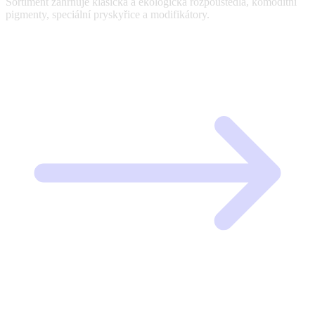
Sortiment zahrnuje klasická a ekologická rozpouštědla, komoditní
pigmenty, speciální pryskyřice a modifikátory.