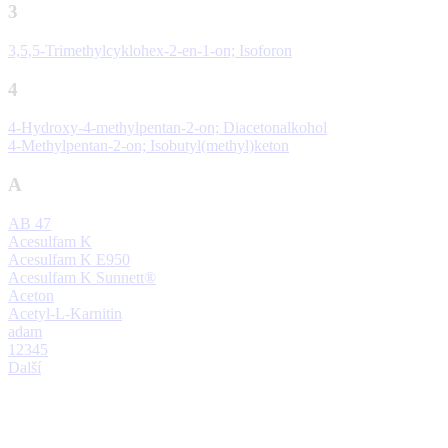
3
3,5,5-Trimethylcyklohex-2-en-1-on; Isoforon
4
4-Hydroxy-4-methylpentan-2-on; Diacetonalkohol
4-Methylpentan-2-on; Isobutyl(methyl)keton
A
AB 47
Acesulfam K
Acesulfam K E950
Acesulfam K Sunnett®
Aceton
Acetyl-L-Karnitin
adam
1
2
3
4
5
Další