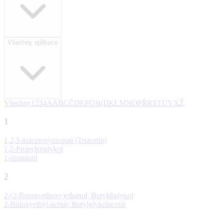
Všechny aplikace
Všechny
1
2
3
4
A
Ä
B
C
Č
D
E
F
G
H
(
I
J
K
L
M
N
O
P
Ř
R
S
T
U
V
X
Ž
1
1,2,3-triacetoxypropan (Triacetin)
1,2-Propylenglykol
1-propanol
2
2-(2-Butoxyethoxy)ethanol; Butyldiglykol
2-Butoxyethyl-acetát; Butylglykolacetát