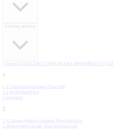
Všechny aplikace
Všechny
1
2
3
4
A
Ä
B
C
Č
D
E
F
G
H
(
I
J
K
L
M
N
O
P
Ř
R
S
T
U
V
X
Ž
1
1,2,3-triacetoxypropan (Triacetin)
1,2-Propylenglykol
1-propanol
2
2-(2-Butoxyethoxy)ethanol; Butyldiglykol
2-Butoxyethyl-acetát; Butylglykolacetát