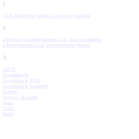
3
3,5,5-Trimethylcyklohex-2-en-1-on; Isoforon
4
4-Hydroxy-4-methylpentan-2-on; Diacetonalkohol
4-Methylpentan-2-on; Isobutyl(methyl)keton
A
AB 47
Acesulfam K
Acesulfam K E950
Acesulfam K Sunnett®
Aceton
Acetyl-L-Karnitin
adam
1
2
3
4
5
Další