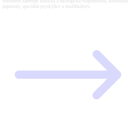
Sortiment zahrnuje klasická a ekologická rozpouštědla, komoditní
pigmenty, speciální pryskyřice a modifikátory.