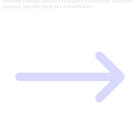
Sortiment zahrnuje klasická a ekologická rozpouštědla, komoditní
pigmenty, speciální pryskyřice a modifikátory.