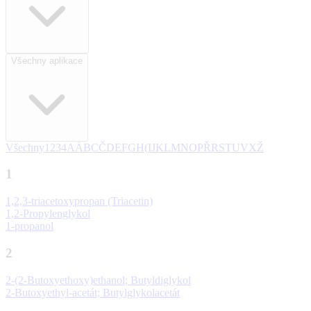
Všechny aplikace
Všechny
1
2
3
4
A
Ä
B
C
Č
D
E
F
G
H
(
I
J
K
L
M
N
O
P
Ř
R
S
T
U
V
X
Ž
1
1,2,3-triacetoxypropan (Triacetin)
1,2-Propylenglykol
1-propanol
2
2-(2-Butoxyethoxy)ethanol; Butyldiglykol
2-Butoxyethyl-acetát; Butylglykolacetát