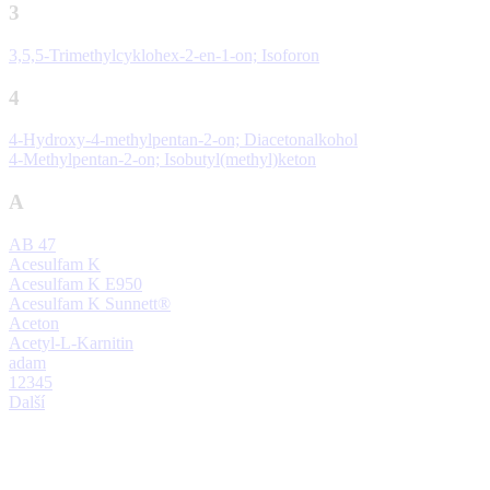
3
3,5,5-Trimethylcyklohex-2-en-1-on; Isoforon
4
4-Hydroxy-4-methylpentan-2-on; Diacetonalkohol
4-Methylpentan-2-on; Isobutyl(methyl)keton
A
AB 47
Acesulfam K
Acesulfam K E950
Acesulfam K Sunnett®
Aceton
Acetyl-L-Karnitin
adam
1
2
3
4
5
Další