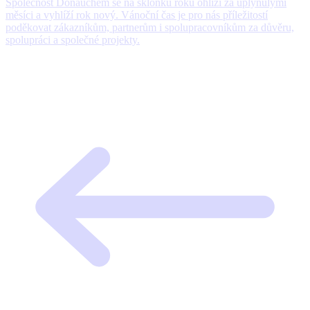
Společnost Donauchem se na sklonku roku ohlíží za uplynulými
měsíci a vyhlíží rok nový. Vánoční čas je pro nás příležitostí
poděkovat zákazníkům, partnerům i spolupracovníkům za důvěru,
spolupráci a společné projekty.