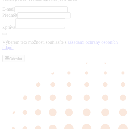
E-mail
Předmět
Zpráva
Výběrem této možnosti souhlasíte s
zásadami ochrany osobních
údajů.
Odeslat