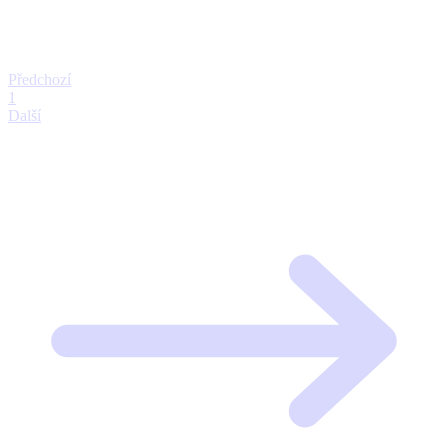
Předchozí
1
Další