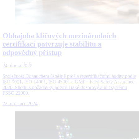
Obhajoba klíčových mezinárodních
certifikací potvrzuje stabilitu a
odpovědný přístup
24. února 2026
Společnost Donauchem úspěšně prošla recertifikačními audity podle
ISO 9001, ISO 14001, ISO 45001 a GMP+ Feed Safety Assurance
2020. Shodu s požadavky potvrdil také dozorový audit systému
FSSC 22000.
22. prosince 2024