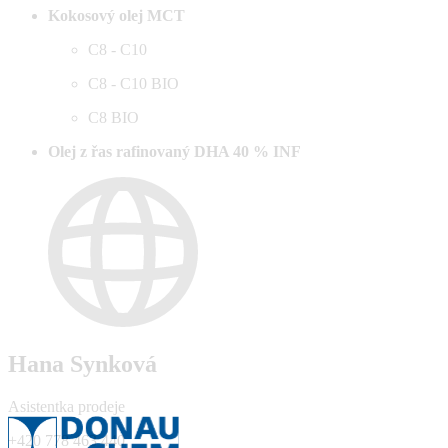
Kokosový olej MCT
C8 - C10
C8 - C10 BIO
C8 BIO
Olej z řas rafinovaný DHA 40 % INF
Hana Synková
Asistentka prodeje
+420 778 463 440