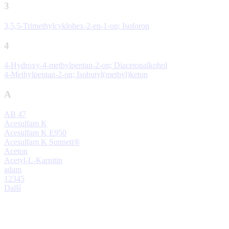
3
3,5,5-Trimethylcyklohex-2-en-1-on; Isoforon
4
4-Hydroxy-4-methylpentan-2-on; Diacetonalkohol
4-Methylpentan-2-on; Isobutyl(methyl)keton
A
AB 47
Acesulfam K
Acesulfam K E950
Acesulfam K Sunnett®
Aceton
Acetyl-L-Karnitin
adam
1
2
3
4
5
Další