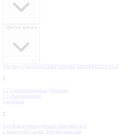
Všechny aplikace
Všechny
1
2
3
4
A
Ä
B
C
Č
D
E
F
G
H
(
I
J
K
L
M
N
O
P
Ř
R
S
T
U
V
X
Ž
1
1,2,3-triacetoxypropan (Triacetin)
1,2-Propylenglykol
1-propanol
2
2-(2-Butoxyethoxy)ethanol; Butyldiglykol
2-Butoxyethyl-acetát; Butylglykolacetát