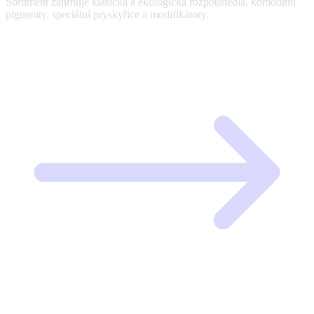
Sortiment zahrnuje klasická a ekologická rozpouštědla, komoditní
pigmenty, speciální pryskyřice a modifikátory.