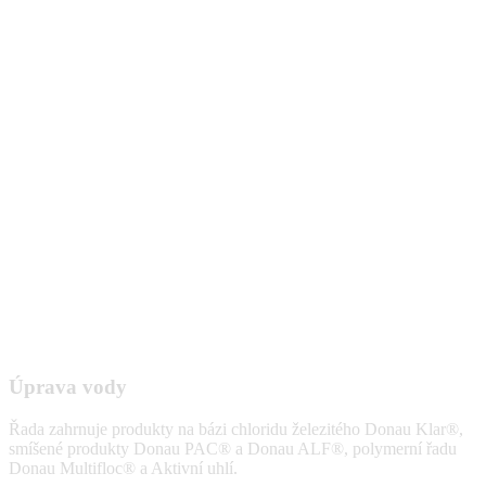
Úprava vody
Řada zahrnuje produkty na bázi chloridu železitého Donau Klar®,
smíšené produkty Donau PAC® a Donau ALF®, polymerní řadu
Donau Multifloc® a Aktivní uhlí.