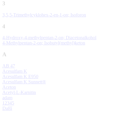
3
3,5,5-Trimethylcyklohex-2-en-1-on; Isoforon
4
4-Hydroxy-4-methylpentan-2-on; Diacetonalkohol
4-Methylpentan-2-on; Isobutyl(methyl)keton
A
AB 47
Acesulfam K
Acesulfam K E950
Acesulfam K Sunnett®
Aceton
Acetyl-L-Karnitin
adam
1
2
3
4
5
Další