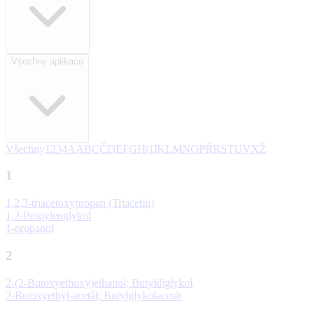
Všechny aplikace
Všechny
1
2
3
4
A
Ä
B
C
Č
D
E
F
G
H
(
I
J
K
L
M
N
O
P
Ř
R
S
T
U
V
X
Ž
1
1,2,3-triacetoxypropan (Triacetin)
1,2-Propylenglykol
1-propanol
2
2-(2-Butoxyethoxy)ethanol; Butyldiglykol
2-Butoxyethyl-acetát; Butylglykolacetát