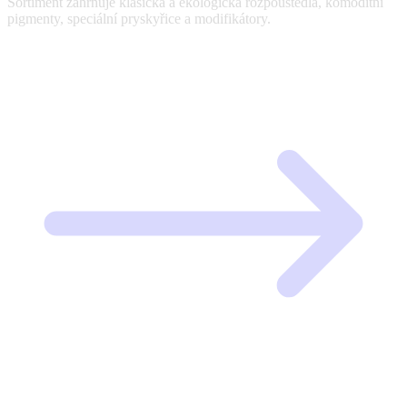
Sortiment zahrnuje klasická a ekologická rozpouštědla, komoditní
pigmenty, speciální pryskyřice a modifikátory.