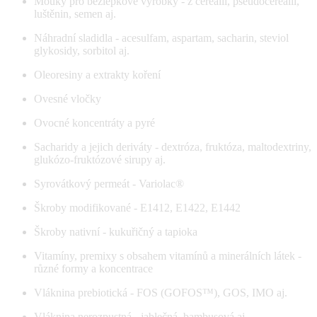
Mouky pro bezlepkové výrobky - z cereálií, pseudocereálií,
luštěnin, semen aj.
Náhradní sladidla - acesulfam, aspartam, sacharin, steviol
glykosidy, sorbitol aj.
Oleoresiny a extrakty koření
Ovesné vločky
Ovocné koncentráty a pyré
Sacharidy a jejich deriváty - dextróza, fruktóza, maltodextriny,
glukózo-fruktózové sirupy aj.
Syrovátkový permeát - Variolac®
Škroby modifikované - E1412, E1422, E1442
Škroby nativní - kukuřičný a tapioka
Vitamíny, premixy s obsahem vitamínů a minerálních látek -
různé formy a koncentrace
Vláknina prebiotická - FOS (GOFOS™), GOS, IMO aj.
Vláknina nerozpustná - jablečná, bambusová aj.