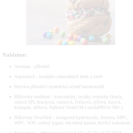
Nabízíme:
Aromata - přírodní
Aquamin® - komplex minerálních látek z moře
Barviva přírodní i syntetická včetně karotenoidů
Bílkoviny rostlinné - koncentráty, izoláty, texturáty (lepek,
sójová SPI, hrachová, cizrnová, čočková, rýžová, řasová,
konopná, dýňová, řepková VertisTM CanolaPRO® I90+)
Bílkoviny živočišné – kolagenní hydrolyzáty, želatina, MPC,
WPC, WPI, sušený jogurt, micelární kasein, hovězí kolostrum
Emulgátory - přípravky na bázi E471 a E472 (ACETEM,