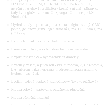
DATEM, LACTEM, CITREM), E481 Prefera® SSL;
aerační i nášlehové stabilizátory krémů a náplní - přípravky
řady Lamegin®, Lamemul®, Spongolit®, Lamequick®,
Nutrisoft®
Hydrokoloidy – guarová guma, xantan, alginát sodný, CMC,
pektin, gellanová guma, agar, arabská guma, LBG, tara guma
(E417) aj.
Karamely a pálený cukr - tekuté i práškové
Konzervační látky - sorban draselný, benzoan sodný aj.
Kypřící prostředky – hydrogenvinan draselný
Kyseliny, zásady a jejich soli - kys. citrónová, kys. askorbová,
kys. jablečná, laktát vápenatý, hydrogenuhličitan amonný,
hydroxid sodný aj.
Lecitin - sójový, řepkový, slunečnicový (tekutý, práškový)
Mouka sójová - toastovaná, odtučněná, plnotučná
Mouka pšeničná instantní