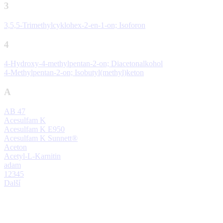
3
3,5,5-Trimethylcyklohex-2-en-1-on; Isoforon
4
4-Hydroxy-4-methylpentan-2-on; Diacetonalkohol
4-Methylpentan-2-on; Isobutyl(methyl)keton
A
AB 47
Acesulfam K
Acesulfam K E950
Acesulfam K Sunnett®
Aceton
Acetyl-L-Karnitin
adam
1
2
3
4
5
Další