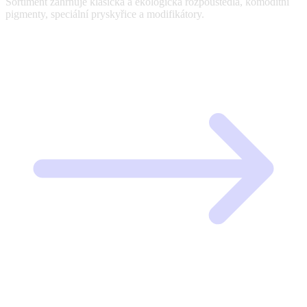
Sortiment zahrnuje klasická a ekologická rozpouštědla, komoditní
pigmenty, speciální pryskyřice a modifikátory.