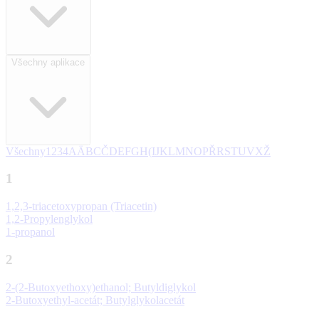
Všechny aplikace
Všechny
1
2
3
4
A
Ä
B
C
Č
D
E
F
G
H
(
I
J
K
L
M
N
O
P
Ř
R
S
T
U
V
X
Ž
1
1,2,3-triacetoxypropan (Triacetin)
1,2-Propylenglykol
1-propanol
2
2-(2-Butoxyethoxy)ethanol; Butyldiglykol
2-Butoxyethyl-acetát; Butylglykolacetát