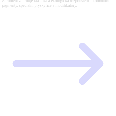
Sortiment zahrnuje klasická a ekologická rozpouštědla, komoditní
pigmenty, speciální pryskyřice a modifikátory.