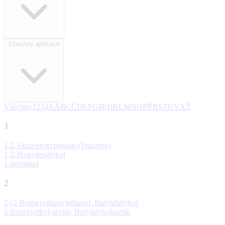
Všechny aplikace
Všechny
1
2
3
4
A
Ä
B
C
Č
D
E
F
G
H
(
I
J
K
L
M
N
O
P
Ř
R
S
T
U
V
X
Ž
1
1,2,3-triacetoxypropan (Triacetin)
1,2-Propylenglykol
1-propanol
2
2-(2-Butoxyethoxy)ethanol; Butyldiglykol
2-Butoxyethyl-acetát; Butylglykolacetát