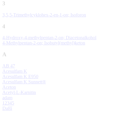
3
3,5,5-Trimethylcyklohex-2-en-1-on; Isoforon
4
4-Hydroxy-4-methylpentan-2-on; Diacetonalkohol
4-Methylpentan-2-on; Isobutyl(methyl)keton
A
AB 47
Acesulfam K
Acesulfam K E950
Acesulfam K Sunnett®
Aceton
Acetyl-L-Karnitin
adam
1
2
3
4
5
Další