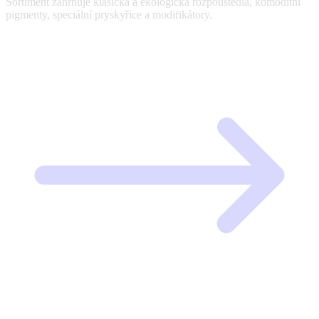
Sortiment zahrnuje klasická a ekologická rozpouštědla, komoditní
pigmenty, speciální pryskyřice a modifikátory.