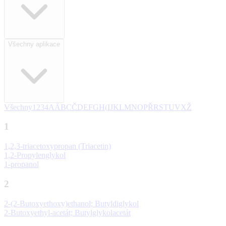
Všechny aplikace
Všechny
1
2
3
4
A
Ä
B
C
Č
D
E
F
G
H
(
I
J
K
L
M
N
O
P
Ř
R
S
T
U
V
X
Ž
1
1,2,3-triacetoxypropan (Triacetin)
1,2-Propylenglykol
1-propanol
2
2-(2-Butoxyethoxy)ethanol; Butyldiglykol
2-Butoxyethyl-acetát; Butylglykolacetát