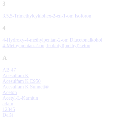
3
3,5,5-Trimethylcyklohex-2-en-1-on; Isoforon
4
4-Hydroxy-4-methylpentan-2-on; Diacetonalkohol
4-Methylpentan-2-on; Isobutyl(methyl)keton
A
AB 47
Acesulfam K
Acesulfam K E950
Acesulfam K Sunnett®
Aceton
Acetyl-L-Karnitin
adam
1
2
3
4
5
Další