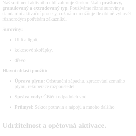
Náš sortiment aktivního uhlí zahrnuje širokou škálu
práškový,
granulovaný a extrudovaný typ.
Používáme různé suroviny a
standardní aktivační procesy, což nám umožňuje flexibilně vyhovět
různorodým potřebám zákazníků.
Suroviny:
Uhlí a lignit,
kokosové skořápky,
dřevo
Hlavní oblasti použití:
Úprava plynu:
Odstranění zápachu, zpracování zemního
plynu, rekuperace rozpouštědel.
Správa vody:
Čištění odpadních vod.
Průmysl:
Sektor potravin a nápojů a mnoho dalšího.
Udržitelnost a opětovná aktivace.