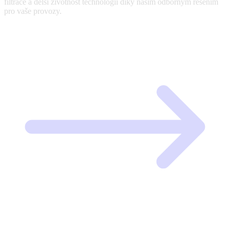
filtrace a delší životnost technologií díky našim odborným řešením
pro vaše provozy.