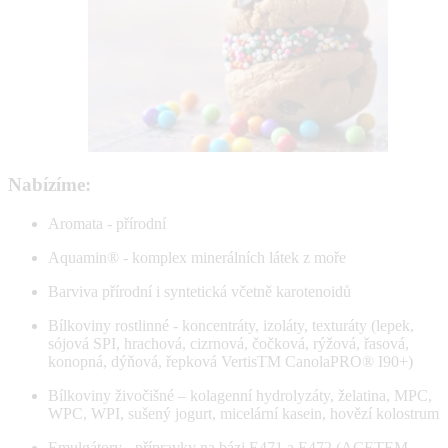
Nabízíme:
Aromata - přírodní
Aquamin® - komplex minerálních látek z moře
Barviva přírodní i syntetická včetně karotenoidů
Bílkoviny rostlinné - koncentráty, izoláty, texturáty (lepek,
sójová SPI, hrachová, cizrnová, čočková, rýžová, řasová,
konopná, dýňová, řepková VertisTM CanolaPRO® I90+)
Bílkoviny živočišné – kolagenní hydrolyzáty, želatina, MPC,
WPC, WPI, sušený jogurt, micelární kasein, hovězí kolostrum
Emulgátory - přípravky na bázi E471 a E472 (ACETEM,