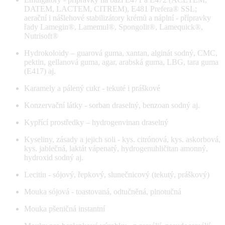
DATEM, LACTEM, CITREM), E481 Prefera® SSL;
aerační i nášlehové stabilizátory krémů a náplní - přípravky
řady Lamegin®, Lamemul®, Spongolit®, Lamequick®,
Nutrisoft®
Hydrokoloidy – guarová guma, xantan, alginát sodný, CMC,
pektin, gellanová guma, agar, arabská guma, LBG, tara guma
(E417) aj.
Karamely a pálený cukr - tekuté i práškové
Konzervační látky - sorban draselný, benzoan sodný aj.
Kypřící prostředky – hydrogenvinan draselný
Kyseliny, zásady a jejich soli - kys. citrónová, kys. askorbová,
kys. jablečná, laktát vápenatý, hydrogenuhličitan amonný,
hydroxid sodný aj.
Lecitin - sójový, řepkový, slunečnicový (tekutý, práškový)
Mouka sójová - toastovaná, odtučněná, plnotučná
Mouka pšeničná instantní