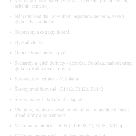
Mouky pro bezlepkové výrobky - z cereálií, pseudocereálií,
luštěnin, semen aj.
Náhradní sladidla - acesulfam, aspartam, sacharin, steviol
glykosidy, sorbitol aj.
Oleoresiny a extrakty koření
Ovesné vločky
Ovocné koncentráty a pyré
Sacharidy a jejich deriváty - dextróza, fruktóza, maltodextriny,
glukózo-fruktózové sirupy aj.
Syrovátkový permeát - Variolac®
Škroby modifikované - E1412, E1422, E1442
Škroby nativní - kukuřičný a tapioka
Vitamíny, premixy s obsahem vitamínů a minerálních látek -
různé formy a koncentrace
Vláknina prebiotická - FOS (GOFOS™), GOS, IMO aj.
Vláknina nerozpustná - jablečná, bambusová aj.