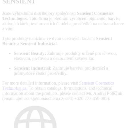
SENSIENT
Jsme výhradními distributory společnosti
Sensient Cosmetics
Technologies
. Tato firma je předním výrobcem pigmentů, barviv,
aktivních látek, texturovacích činidel a prostředků na ochranu barev
a vůní.
Tyto produkty nabízíme ve dvou ucelených řadách:
Sensient
Beauty
a
Sensient Industrial
.
Sensient Beauty:
Zahrnuje produkty určené pro tělovou,
vlasovou, pleťovou a dekorativní kosmetiku.
Sensient Industrial:
Zahrnuje barviva pro domácí a
průmyslové čisticí prostředky.
For more detailed information, please visit
Sensient Cosmetics
Technologies.
To obtain catalogs, formulations, and technical
information about the products, please contact Mr. Andrej Poliščuk
(email: apoliscuk@donauchem.cz, cell: +420 777 459 005).