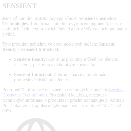
SENSIENT
Jsme výhradními distributory společnosti
Sensient Cosmetics
Technologies
. Tato firma je předním výrobcem pigmentů, barviv,
aktivních látek, texturovacích činidel a prostředků na ochranu barev
a vůní.
Tyto produkty nabízíme ve dvou ucelených řadách:
Sensient
Beauty
a
Sensient Industrial
.
Sensient Beauty:
Zahrnuje produkty určené pro tělovou,
vlasovou, pleťovou a dekorativní kosmetiku.
Sensient Industrial:
Zahrnuje barviva pro domácí a
průmyslové čisticí prostředky.
Podrobnější informace naleznete na webových stránkách
Sensient
Cosmetics Technologies.
Pro získání katalogů, receptur a
technických informací o produktech prosím kontaktujte p. Andreje
Poliščuka (email: apoliscuk@donauchem.cz, mob. +420 777 459
005).